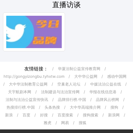
直播访谈
友情链接：
/
华厦法制公益宣传教育网
/
http://gongyizongbu.tyhxtw.com
/
大中华公益网
/
感动中国网
/
大中华法制教育公益网
/
空巢老人论坛
/
中媒法治公益在线
/
天宇航剧本网
/
法制建设与法治宣传网
/
华报在线信息港
/
法制与法治公益宣传快讯
/
品牌排行榜.中国
/
品牌风云榜网
/
热搜排行榜.中国
/
头条热搜
/
大中华高端推介网
/
搜狗
/
新浪
/
百度
/
好搜
/
百度搜索
/
搜狗搜索
/
新浪网
/
雅虎
/
网易
/
搜狐