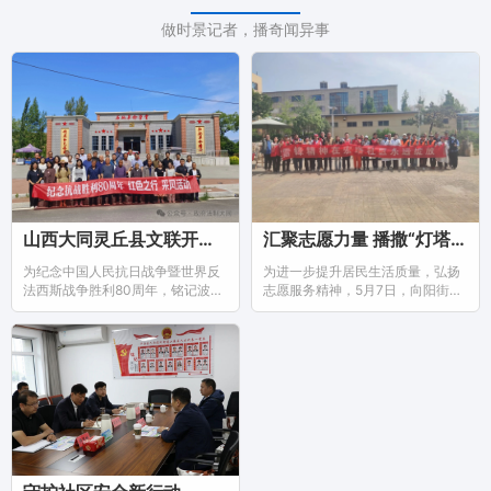
做时景记者，播奇闻异事
山西大同灵丘县文联开展纪念抗战胜利80周年“红色之旅”上寨采风行活动
汇聚志愿力量 播撒“灯塔”之暖
为纪念中国人民抗日战争暨世界反
为进一步提升居民生活质量，弘扬
法西斯战争胜利80周年，铭记波澜
志愿服务精神，5月7日，向阳街道
壮阔的革命历史，传承红色基因，
宏塔社区于宏塔公园开展每月一次
弘扬抗战...
的便...