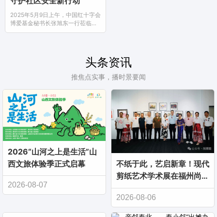
守护社区安全新行动
2025年5月9日上午，中国红十字会
博爱基金秘书长张旭东一行莅临滨
河街道 ，围绕社区急救体系建设...
头条资讯
推焦点实事，播时景要闻
2026“山河之上是生活”山
西文旅体验季正式启幕
不纸于此，艺启新章！现代
剪纸艺术学术展在福州尚博
2026-08-07
园启幕
2026-08-06