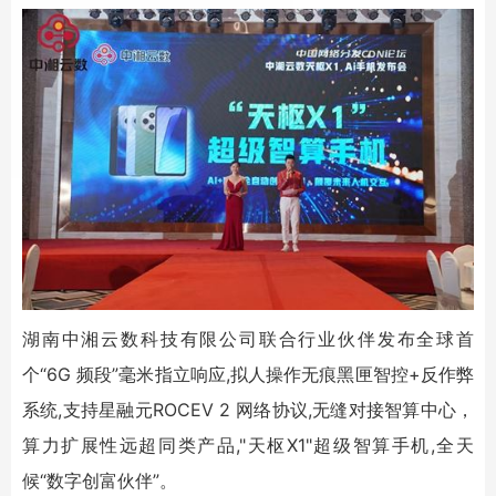
湖南中湘云数科技有限公司联合行业伙伴发布全球首
个“6G 频段”毫米指立响应,拟人操作无痕黑匣智控+反作弊
系统,支持星融元ROCEV 2 网络协议,无缝对接智算中心，
算力扩展性远超同类产品,"天枢X1"超级智算手机,全天
候“数字创富伙伴”。